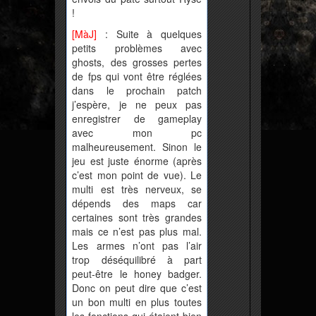
!
[MàJ]
: Suite à quelques
petits problèmes avec
ghosts, des grosses pertes
de fps qui vont être réglées
dans le prochain patch
j’espère, je ne peux pas
enregistrer de gameplay
avec mon pc
malheureusement. Sinon le
jeu est juste énorme (après
c’est mon point de vue). Le
multi est très nerveux, se
dépends des maps car
certaines sont très grandes
mais ce n’est pas plus mal.
Les armes n’ont pas l’air
trop déséquilibré à part
peut-être le honey badger.
Donc on peut dire que c’est
un bon multi en plus toutes