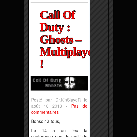
Call Of
Duty :
Ghosts –
Multiplayeurs
!
Posté par Dr.KinSlayeR le
août 18 2013 -
Pas de
commentaires
Bonsoir à tous,
Le 14 a eu lieu la
conférence pour le multi du