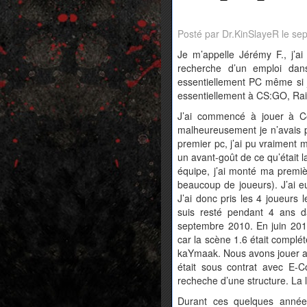
Posté par Dr.KinSlayeR le s
Je m’appelle Jérémy F., j’ai
recherche d’un emploi dan
essentiellement PC même si 
essentiellement à CS:GO, Ra
J’ai commencé à jouer à Co
malheureusement je n’avais 
premier pc, j’ai pu vraiment 
un avant-goût de ce qu’était 
équipe, j’ai monté ma premi
beaucoup de joueurs). J’ai e
J’ai donc pris les 4 joueurs 
suis resté pendant 4 ans d
septembre 2010. En juin 2012
car la scène 1.6 était compl
kaYmaak. Nous avons jouer ave
était sous contrat avec E-
recheche d’une structure. La 
Durant ces quelques années