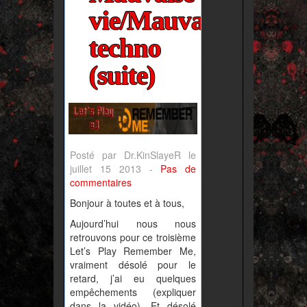
vie/Mauvaise
techno
(suite)
Posté par Dr.KinSlayeR le
juillet 15 2013 -
Pas de
commentaires
Bonjour à toutes et à tous,
Aujourd’hui nous nous
retrouvons pour ce troisième
Let’s Play Remember Me,
vraiment désolé pour le
retard, j’ai eu quelques
empêchements (expliquer
dans la vidéo). Et désolé