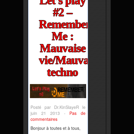
Let’s play
#2 –
Remember
Me :
Mauvaise
vie/Mauvaise
techno
Posté par Dr.KinSlayeR le
juin 21 2013 -
Pas de
commentaires
Bonjour à toutes et à tous,