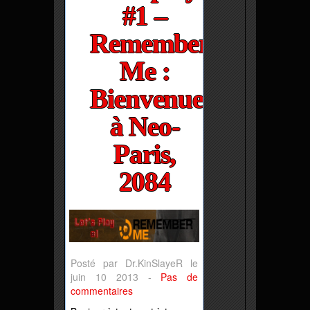
#1 –
Remember
Me :
Bienvenue
à Neo-
Paris,
2084
Posté par Dr.KinSlayeR le
juin 10 2013 -
Pas de
commentaires