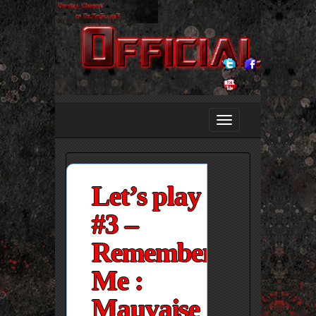
Let’s play
#3 –
Remember
Me :
Mauvaise