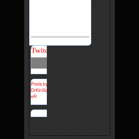
Twitch
Posts by
DrKinSlay
eR