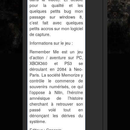
pour la qualité et les
quelques petits bug mon
passage sur windows 8,
c’est fait avec quelques
petits accros sur mon logiciel
de capture.
Informations sur le jeu :
Remember Me est un jeu
d’action / aventure sur PC,
XBOX360 et PS3 se
déroulant en 2084 à Neo-
Paris. La société Memorize y
contrôle le commerce de
souvenirs numérisés, ce qui
l’oppose à Nilin, l’héroïne
amnésique de l’histoire
cherchant à retrouver son
passé volé tout en
dénonçant les dérives du
système.