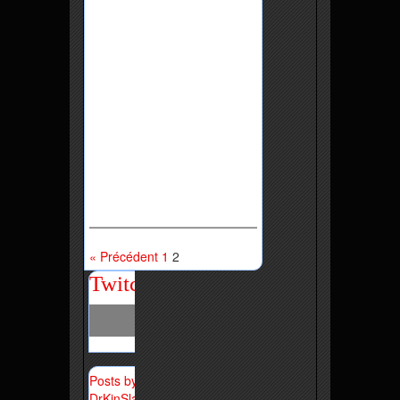
« Précédent
1
2
Twitch
Posts by
DrKinSlay