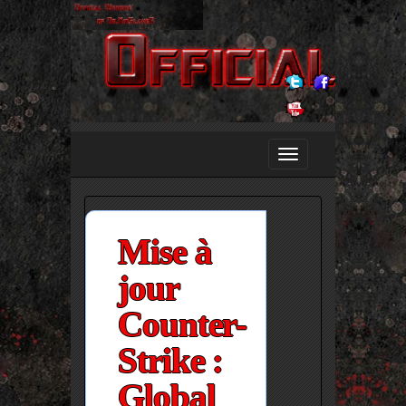
Mise à
jour
Counter-
Strike :
Global