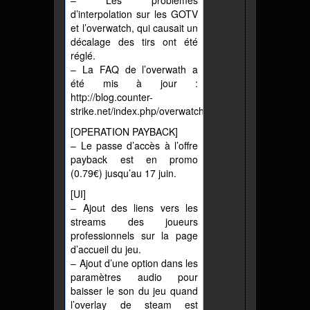
– Les problèmes
d’interpolation sur les GOTV
et l’overwatch, qui causait un
décalage des tirs ont été
réglé.
– La FAQ de l’overwath a
été mis à jour :
http://blog.counter-
strike.net/index.php/overwatch/
[OPERATION PAYBACK]
– Le passe d’accès à l’offre
payback est en promo
(0.79€) jusqu’au 17 juin.
[UI]
– Ajout des liens vers les
streams des joueurs
professionnels sur la page
d’accueil du jeu.
– Ajout d’une option dans les
paramètres audio pour
baisser le son du jeu quand
l’overlay de steam est