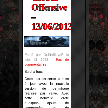
Offensive
–
13/06/2013
Posté par Dr.KinSlayeR le
juin 13 2013 -
Pas de
commentaires
Salut à tous,
Cette nuit est sortie la mise
à jour avec la nouvelle
version de de_mirage
réalisée par valve. Avec
cette nouvelle carte
quelques ajouts de
commandes et de