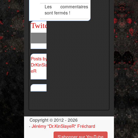
Les commentaires
sont fermés !
Twitch
Posts by
DrKinSlay
eR
Copyright © 2012 - 2026
-
Jérémy "Dr.KinSlayeR" Fréchard
S'abonner sur YouTube