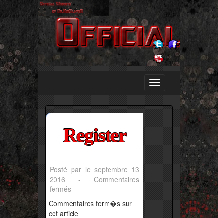
Register
Posté par le septembre 13
2016 -
Commentaires
sur
fermés
Register
Commentaires ferm�s sur
cet article