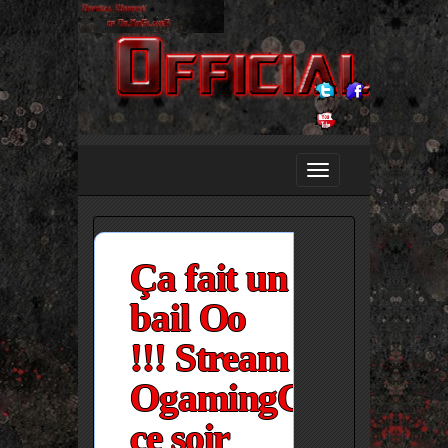
Ça fait un
bail Oo
!!! Stream
OgamingCS
ce soir