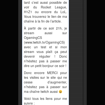
tard c’est aussi possible de
voir du Rocket League,
H1Z1 ou encore du LoL.
Vous trouverez le lien de ma
chaîne à la fin de l’article.
À partir de ce soir 21h, je
stream aussi sur
OgamingCS
(www.twitch.tv/OgamingCS)
avec un test et si mon
stream vous plaît ça peut
devenir régulier ! Donc
n’hésitez pas à passer me
dire un petit bonjour ce soir !
Donc encore MERCI pour
les visites sur le site qui ne
cesse d’augmenter,
n’hésitez pas à passer sur
ma chaîne twitch aussi
Voici tous les liens pour me
suivre :