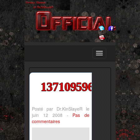
1371095964_news_s
Posté par Dr.KinSlayeR le
juin 12 2008 -
Pas de
commentaires