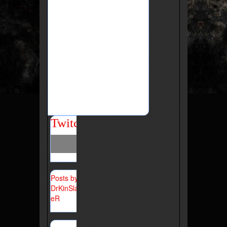
Twitch
Posts by
DrKinSlay
eR