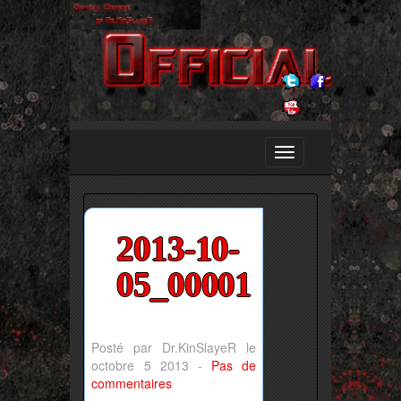
2013-10-
05_00001
Posté par Dr.KinSlayeR le
octobre 5 2013 -
Pas de
commentaires