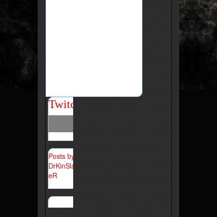
Twitch
Posts by
DrKinSlay
eR