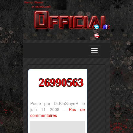
26990563
Posté par Dr.KinSlayeR le
juin 11 2008 -
Pas de
commentaires