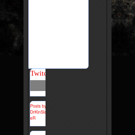
Twitch
Posts by
DrKinSlay
eR