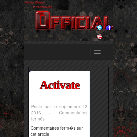
Activate
Posté par le septembre 13
2016 -
Commentaires
sur
fermés
Activate
Commentaires ferm�s sur
cet article