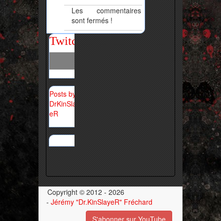
Les commentaires
sont fermés !
Twitch
Posts by
DrKinSlay
eR
Copyright © 2012 - 2026
-
Jérémy "Dr.KinSlayeR" Fréchard
S'abonner sur YouTube