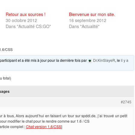
Retour aux sources !
Bienvenue sur mon site.
30 octobre 2012
16 septembre 2012
Dans "Actualité CS:GO"
Dans "Actualité"
 1.6/CSS
participant et a été mis à jour pour la dernière fois par
Dr.KinSlayeR
, le
il y a
 total)
sages
#2745
r à tous, Alors aujourd’hui en faisant un tour sur spddl.de, j’ai trouvé un petit
 pour modifier le chat pour le rendre comme sur 1.6 / CS
’article complet :
Chat version 1.6/CSS
]