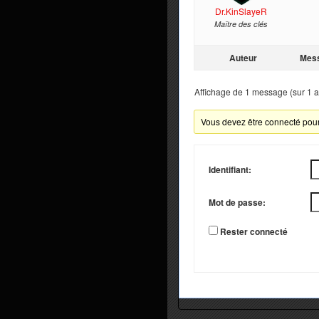
Dr.KinSlayeR
Maître des clés
Auteur
Mes
Affichage de 1 message (sur 1 au
Vous devez être connecté pour
Identifiant:
Mot de passe:
Rester connecté