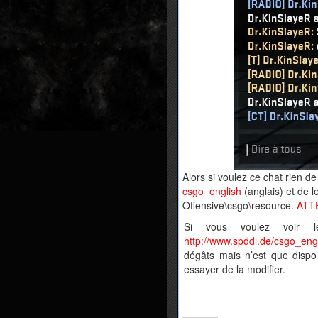
Alors si voulez ce chat rien de
csgo_english
(anglais) et de
Offensive\csgo\resource.
ATTE
Si vous voulez voir le
http://www.spddl.de/csgo_engl
dégâts mais n’est que dispo 
essayer de la modifier.