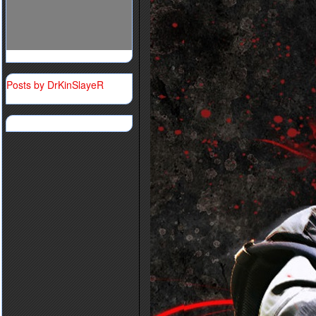
Posts by DrKinSlayeR