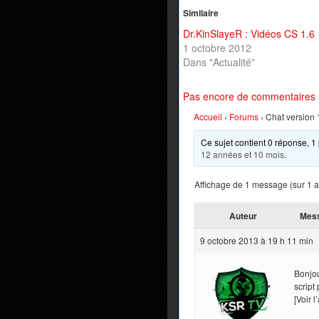
Similaire
Dr.KinSlayeR : Vidéos CS 1.6
1 octobre 2012
Dans "Actualité"
Pas encore de commentaires
Accueil
›
Forums
›
Chat version
Ce sujet contient 0 réponse, 1 
12 années et 10 mois
.
Affichage de 1 message (sur 1 au
Auteur
Mes
9 octobre 2013 à 19 h 11 min
Bonjou
script
[Voir l