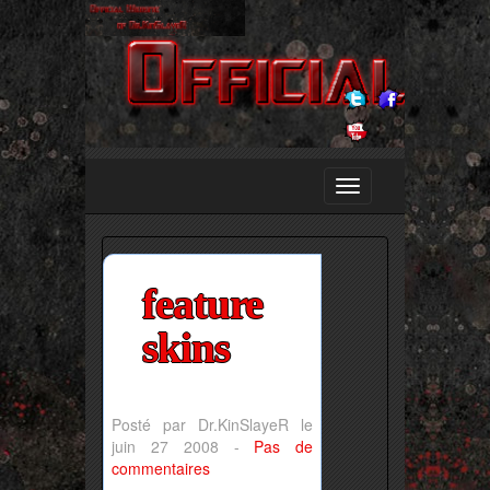
feature
skins
Posté par Dr.KinSlayeR le
juin 27 2008 -
Pas de
commentaires