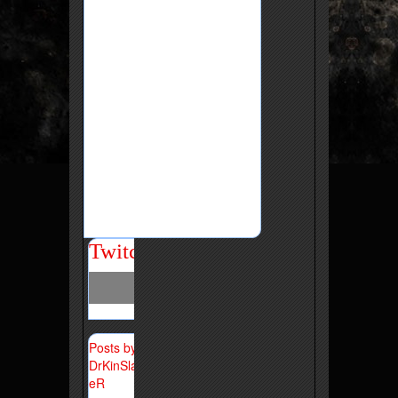
Twitch
Posts by
DrKinSlay
eR