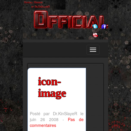
icon-
image
Posté par Dr.KinSlayeR le
juin 26 2008 -
Pas de
commentaires