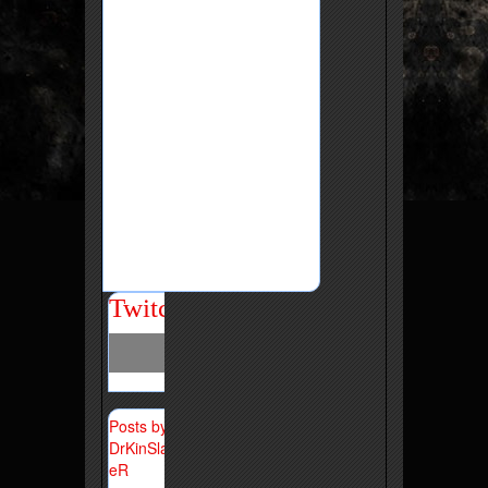
Twitch
Posts by
DrKinSlay
eR