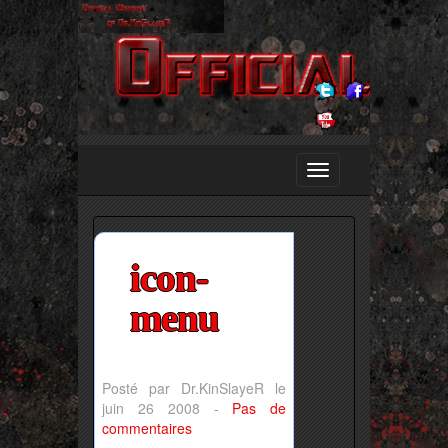
icon-
menu
Posté par Dr.KinSlayeR le
juin 26 2008 -
Pas de
commentaires