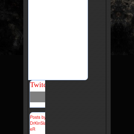
Twitch
Posts by
DrKinSlay
eR