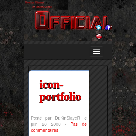
icon-
portfolio
Posté par Dr.KinSlayeR le
juin 26 2008 -
Pas de
commentaires