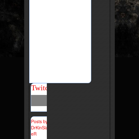
Twitch
Posts by
DrKinSlay
eR