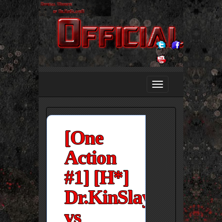
[One
Action
#1] [H*]
Dr.KinSlayeR
vs