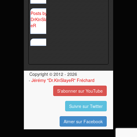
Posts by
DrKinSlay
eR
Copyright © 2012 - 2026
-
Jérémy "Dr.KinSlayeR" Fréchard
S'abonner sur YouTube
Suivre sur Twitter
Aimer sur Facebook