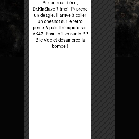
Sur un round éco,
Dr.KinSlayeR (moi :P) prend
un deagle. Il arrive à coller
un oneshot sur le terro
pente A puis il récupère son
AK47. Ensuite il va sur le BP
B le vide et désamorce la
bombe !