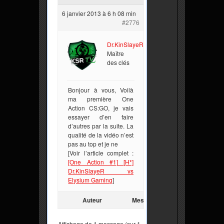
6 janvier 2013 à 6 h 08 min
#2776
Dr.KinSlayeR
Maître
des clés
Bonjour à vous, Voilà
ma première One
Action CS:GO, je vais
essayer d’en faire
d’autres par la suite. La
qualité de la vidéo n’est
pas au top et je ne
[Voir l’article complet :
[One Action #1] [H*]
Dr.KinSlayeR vs
Elysium Gaming
]
Auteur
Messages
Affichage de 1 message (sur 1