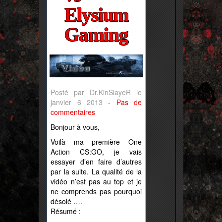
Elysium
Gaming
Posté par Dr.KinSlayeR le
janvier 6 2013 -
Pas de
commentaires
Bonjour à vous,
Voilà ma première One
Action CS:GO, je vais
essayer d’en faire d’autres
par la suite. La qualité de la
vidéo n’est pas au top et je
ne comprends pas pourquoi
désolé ….
Résumé :