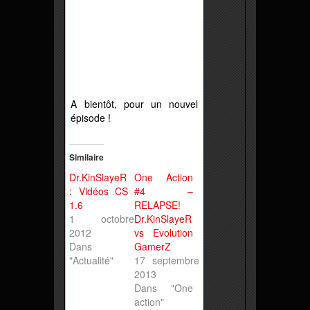
A bientôt, pour un nouvel
épisode !
Similaire
Dr.KinSlayeR
One Action
: Vidéos CS
#4 –
1.6
RELAPSE!
1 octobre
Dr.KinSlayeR
2012
vs Evolution
Dans
GamerZ
"Actualité"
17 septembre
2013
Dans "One
action"