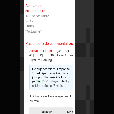
Bienvenue
sur mon site.
16 septembre
2012
Dans
"Actualité"
Pas encore de commentaires
Accueil
›
Forums
›
[One Action
#1] [H*] Dr.KinSlayeR vs
Elysium Gaming
Ce sujet contient 0 réponse,
1 participant et a été mis à
jour pour la dernière fois
par
Dr.KinSlayeR
, le
il y
a 13 années et 7 mois
.
Affichage de 1 message (sur 1
au total)
Auteur
Messages