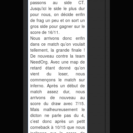
passons au side CT.
Jusqu’ici le side le plus dur
pour nous, on décide enfin
de frag un peu et on sort un
gros side pour gagner sur le
score de 16/11.
Nous arrivons donc enfin
dans ce match qu’on voulait
tellement, la grande finale !
De nouveau contre la team
NeedOrg. Avec une map de
retard étant donné qu’on
vient du loser, nous
commençons le match sur
inferno. Après un début de
match assez dur, nous
arrivons de nouveau au
score du draw avec 7/15.
Mais malheureusement le
dicton ne parle pas du 4,
c’est donc après un petit
comeback à 10/15 que nous