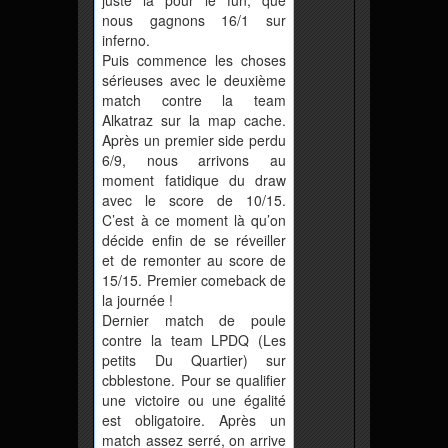
juste là pour le fun, que
nous gagnons 16/1 sur
inferno.
Puis commence les choses
sérieuses avec le deuxième
match contre la team
Alkatraz sur la map cache.
Après un premier side perdu
6/9, nous arrivons au
moment fatidique du draw
avec le score de 10/15.
C’est à ce moment là qu’on
décide enfin de se réveiller
et de remonter au score de
15/15. Premier comeback de
la journée !
Dernier match de poule
contre la team LPDQ (Les
petits Du Quartier) sur
cbblestone. Pour se qualifier
une victoire ou une égalité
est obligatoire. Après un
match assez serré, on arrive