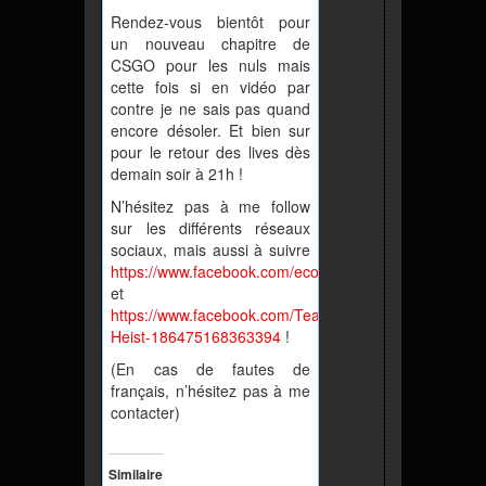
Rendez-vous bientôt pour
un nouveau chapitre de
CSGO pour les nuls mais
cette fois si en vidéo par
contre je ne sais pas quand
encore désoler. Et bien sur
pour le retour des lives dès
demain soir à 21h !
N’hésitez pas à me follow
sur les différents réseaux
sociaux, mais aussi à suivre
https://www.facebook.com/ecorpgaming/
et
https://www.facebook.com/Team-
Heist-186475168363394
!
(En cas de fautes de
français, n’hésitez pas à me
contacter)
Similaire