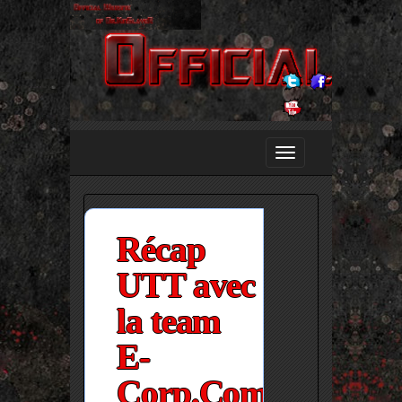
Récap
UTT avec
la team
E-
Corp.ComeBack