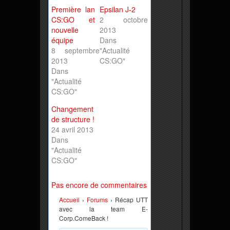
Première lan
Epsilan J-2
CS:GO et
2 octobre
nouvelle
2013
équipe
Dans
8 septembre
"Actualité
2013
CS:GO"
Dans
"Actualité
CS:GO"
Changement
de structure !
24 avril 2013
Dans
"Actualité
CS:GO"
Pas encore de commentaires
Accueil
›
Forums
›
Récap UTT
avec la team E-
Corp.ComeBack !