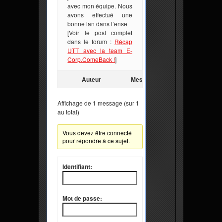
avec mon équipe. Nous
avons effectué une
bonne lan dans l’ense
[Voir le post complet
dans le forum :
Récap
UTT avec la team E-
Corp.ComeBack !
]
Auteur
Messages
Affichage de 1 message (sur 1
au total)
Vous devez être connecté
pour répondre à ce sujet.
Identifiant:
Mot de passe: