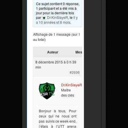
Ce sujet contient 0 réponse,
1 participant et a été mis à
jour pour la dernière fois
par
Dr.KinSlayeR
, le
il y
a 10 années et 8 mois
.
Affichage de 1 message (sur 1
au total)
Auteur
Messages
8 décembre 2015 à 0 h 39
min
#2696
Dr.KinSlayeR
Maître
des clés
Bonjour à tous, Pour
ceux qui ne nous ont
pas suivis ce week-end,
j’étais à l’UTT arena