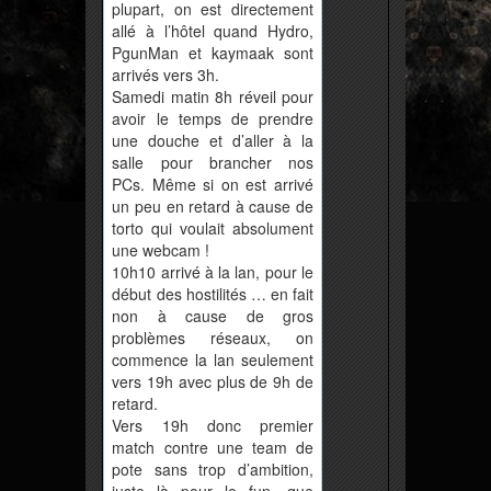
plupart, on est directement
allé à l’hôtel quand Hydro,
PgunMan et kaymaak sont
arrivés vers 3h.
Samedi matin 8h réveil pour
avoir le temps de prendre
une douche et d’aller à la
salle pour brancher nos
PCs. Même si on est arrivé
un peu en retard à cause de
torto qui voulait absolument
une webcam !
10h10 arrivé à la lan, pour le
début des hostilités … en fait
non à cause de gros
problèmes réseaux, on
commence la lan seulement
vers 19h avec plus de 9h de
retard.
Vers 19h donc premier
match contre une team de
pote sans trop d’ambition,