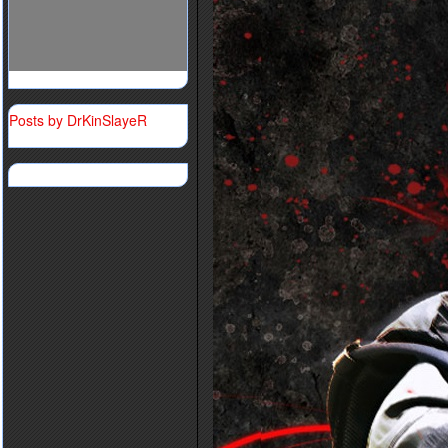
Posts by DrKinSlayeR