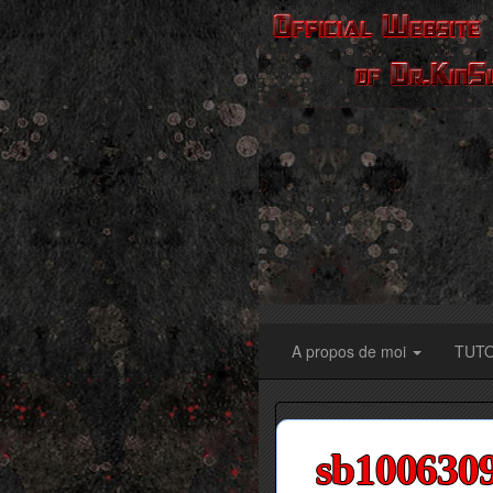
A propos de moi
TUT
sb100630