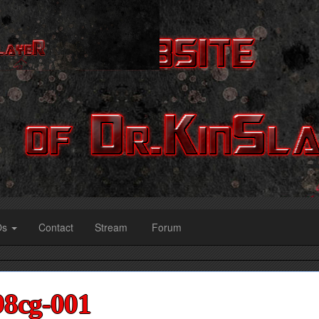
Os
Contact
Stream
Forum
98cg-001