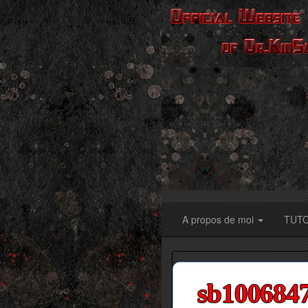
A propos de moi
TUT
sb1006847