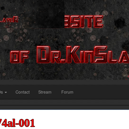
Os
Contact
Stream
Forum
4al-001