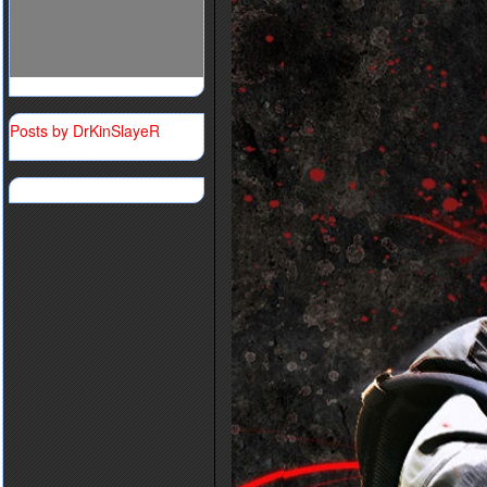
Posts by DrKinSlayeR