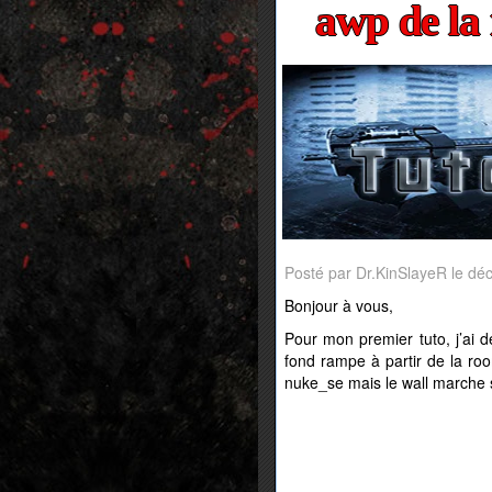
awp de la
Posté par Dr.KinSlayeR le d
Bonjour à vous,
Pour mon premier tuto, j’ai 
fond rampe à partir de la roo
nuke_se mais le wall marche s