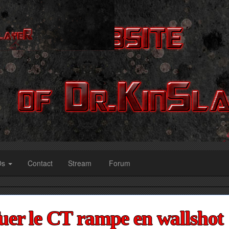
Os
Contact
Stream
Forum
er le CT rampe en wallshot