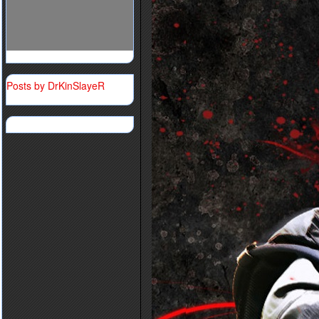
Posts by DrKinSlayeR