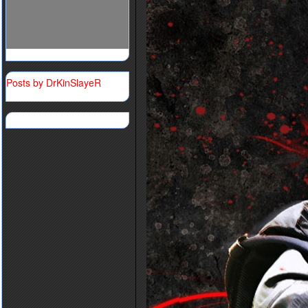
Posts by DrKinSlayeR