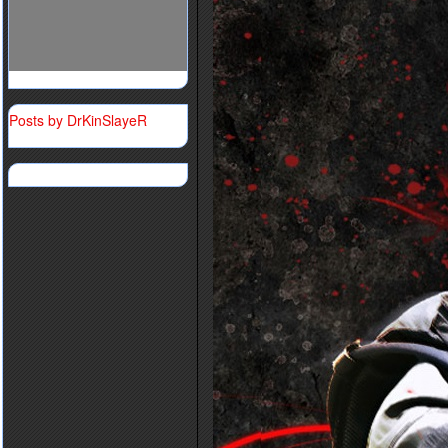
Posts by DrKinSlayeR