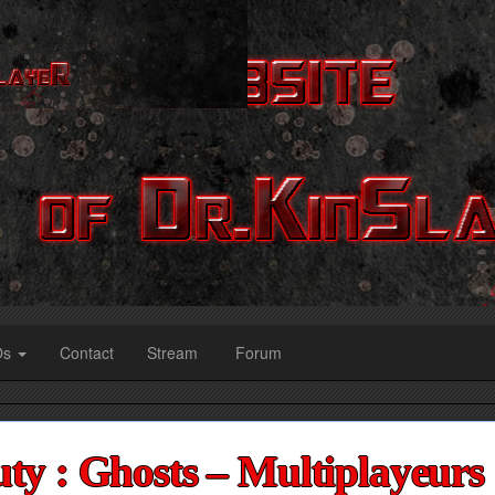
Os
Contact
Stream
Forum
uty : Ghosts – Multiplayeurs