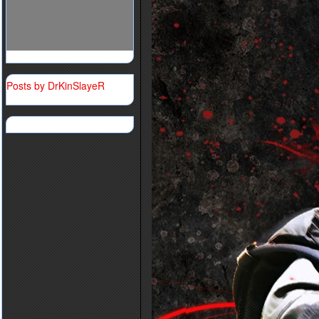
Posts by DrKinSlayeR