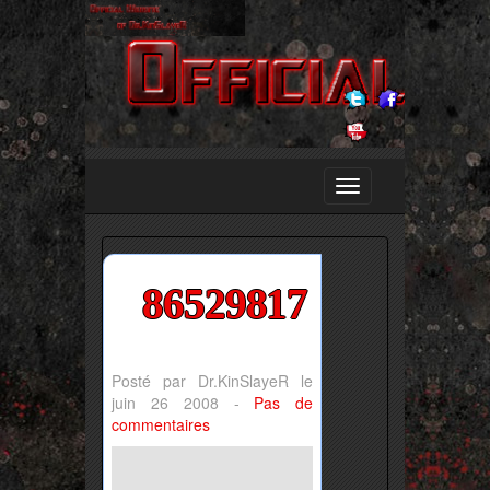
86529817
Posté par Dr.KinSlayeR le
juin 26 2008 -
Pas de
commentaires