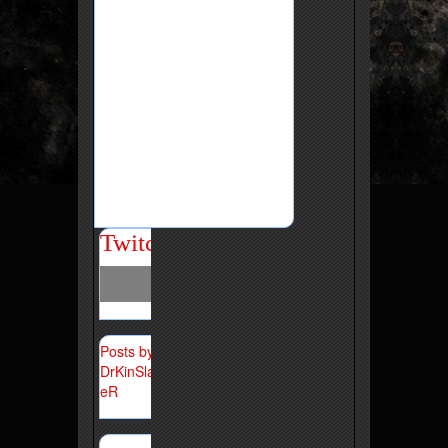
Twitch
Posts by
DrKinSlay
eR