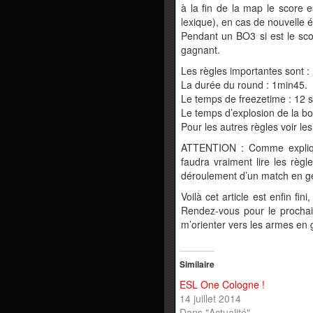
à la fin de la map le score e
lexique), en cas de nouvelle 
Pendant un BO3 si est le scor
gagnant.
Les règles importantes sont :
La durée du round : 1min45.
Le temps de freezetime : 12 
Le temps d’explosion de la b
Pour les autres règles voir les
ATTENTION : Comme expliqué
faudra vraiment lire les règl
déroulement d’un match en g
Voilà cet article est enfin f
Rendez-vous pour le prochai
m’orienter vers les armes en 
Similaire
ESL One Cologne !
14 juillet 2014
Dans "Actualité"