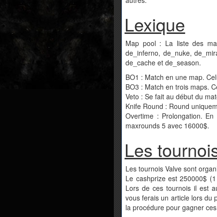
Lexique
Map pool : La liste des maps
de_inferno, de_nuke, de_mira
de_cache et de_season.
BO1 : Match en une map. Celu
BO3 : Match en trois maps. C
Veto : Se fait au début du ma
Knife Round : Round uniqueme
Overtime : Prolongation. E
maxrounds 5 avec 16000$.
Les tournoi
Les tournois Valve sont orga
Le cashprize est 250000$ (1 
Lors de ces tournois il est 
vous ferais un article lors du
la procédure pour gagner ces