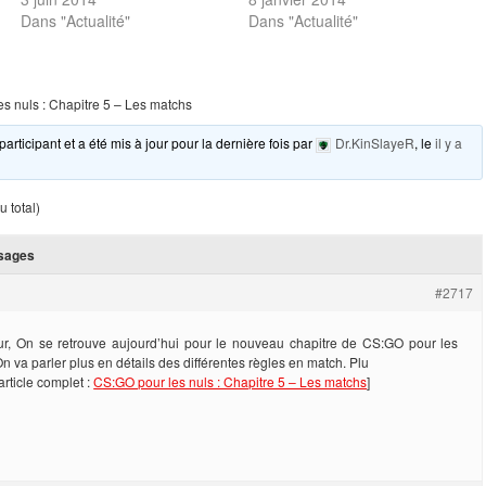
Dans "Actualité"
Dans "Actualité"
s nuls : Chapitre 5 – Les matchs
participant et a été mis à jour pour la dernière fois par
Dr.KinSlayeR
, le
il y a
 total)
sages
#2717
ur, On se retrouve aujourd’hui pour le nouveau chapitre de CS:GO pour les
On va parler plus en détails des différentes règles en match. Plu
’article complet :
CS:GO pour les nuls : Chapitre 5 – Les matchs
]