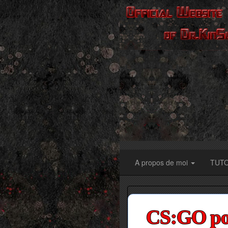
A propos de moi
TUT
CS:GO pou