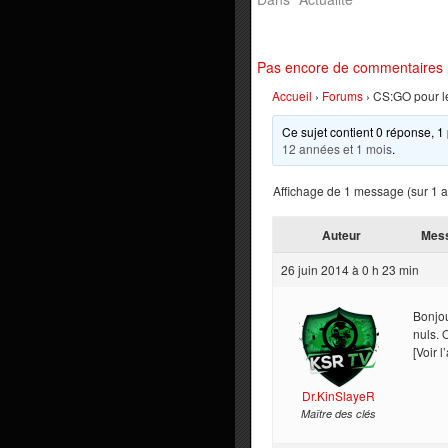
Pas encore de commentaires
Accueil
›
Forums
›
CS:GO pour le
Ce sujet contient 0 réponse, 1 
12 années et 1 mois
.
Affichage de 1 message (sur 1 au
Auteur
Mes
26 juin 2014 à 0 h 23 min
Bonjo
nuls. 
[Voir l
Dr.KinSlayeR
Maître des clés