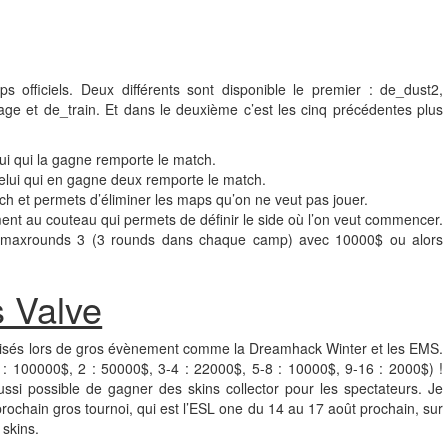
 officiels. Deux différents sont disponible le premier : de_dust2,
ge et de_train. Et dans le deuxième c’est les cinq précédentes plus
i qui la gagne remporte le match.
elui qui en gagne deux remporte le match.
tch et permets d’éliminer les maps qu’on ne veut pas jouer.
nt au couteau qui permets de définir le side où l’on veut commencer.
n maxrounds 3 (3 rounds dans chaque camp) avec 10000$ ou alors
s Valve
nisés lors de gros évènement comme la Dreamhack Winter et les EMS.
: 100000$, 2 : 50000$, 3-4 : 22000$, 5-8 : 10000$, 9-16 : 2000$) !
aussi possible de gagner des skins collector pour les spectateurs. Je
 prochain gros tournoi, qui est l’ESL one du 14 au 17 août prochain, sur
 skins.