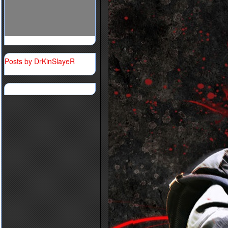
Posts by DrKinSlayeR