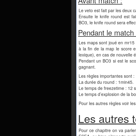
Avant match :
Le veto est fait par les deux 
Ensuite le knife round est f
BO3, le knife round sera effe
Pendant le match 
Les maps sont joué en mr15 (
à la fin de la map le score e
lexique), en cas de nouvelle 
Pendant un BO3 si est le scor
gagnant.
Les règles importantes sont :
La durée du round : 1min45.
Le temps de freezetime : 12 
Le temps d’explosion de la b
Pour les autres règles voir les
Les autres 
Pour ce chapitre on va parle