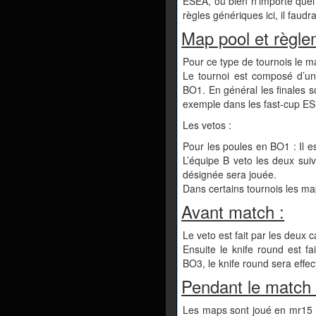
ESEA, ou bien n’importe quel s
règles génériques ici, il fau
Map pool et règle
Pour ce type de tournois le ma
Le tournoi est composé d’un
BO1. En général les finales 
exemple dans les fast-cup ES
Les vetos :
Pour les poules en BO1 : Il e
L’équipe B veto les deux suiv
désignée sera jouée.
Dans certains tournois les m
Avant match :
Le veto est fait par les deux 
Ensuite le knife round est f
BO3, le knife round sera effe
Pendant le match 
Les maps sont joué en mr15 (