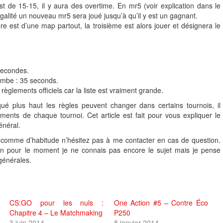
st de 15-15, il y aura des overtime. En mr5 (voir explication dans le
égalité un nouveau mr5 sera joué jusqu’à qu’il y est un gagnant.
e est d’une map partout, la troisième est alors jouer et désignera le
secondes.
ombe : 35 seconds.
 règlements officiels car la liste est vraiment grande.
 plus haut les règles peuvent changer dans certains tournois, il
ements de chaque tournoi. Cet article est fait pour vous expliquer le
énéral.
ini, comme d’habitude n’hésitez pas à me contacter en cas de question.
n pour le moment je ne connais pas encore le sujet mais je pense
générales.
CS:GO pour les nuls :
One Action #5 – Contre Éco
Chapitre 4 – Le Matchmaking
P250
3 juin 2014
8 janvier 2014