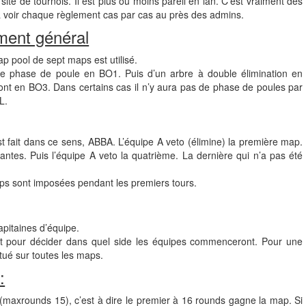
ite de tournois. Il est plus ou moins pareil en lan. C’est vraiment des
dra voir chaque règlement cas par cas au près des admins.
ment général
p pool de sept maps est utilisé.
e phase de poule en BO1. Puis d’un arbre à double élimination en
sont en BO3. Dans certains cas il n’y aura pas de phase de poules par
L.
st fait dans ce sens, ABBA. L’équipe A veto (élimine) la première map.
antes. Puis l’équipe A veto la quatrième. La dernière qui n’a pas été
aps sont imposées pendant les premiers tours.
capitaines d’équipe.
ait pour décider dans quel side les équipes commenceront. Pour une
ctué sur toutes les maps.
:
maxrounds 15), c’est à dire le premier à 16 rounds gagne la map. Si