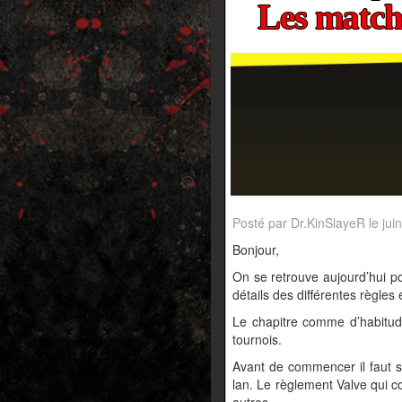
Les match
Posté par Dr.KinSlayeR le jui
Bonjour,
On se retrouve aujourd’hui p
détails des différentes règle
Le chapitre comme d’habitude
tournois.
Avant de commencer il faut s
lan. Le règlement Valve qui co
autres.