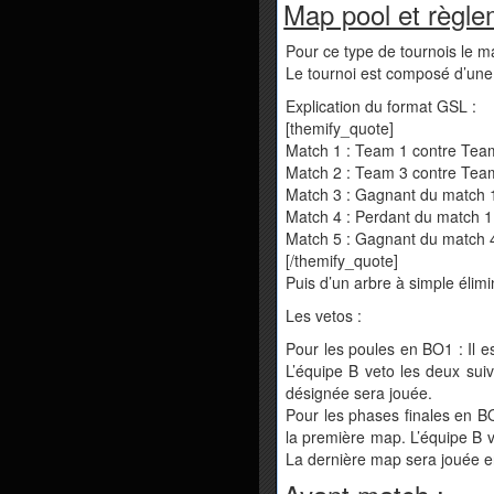
Map pool et règle
Pour ce type de tournois le ma
Le tournoi est composé d’un
Explication du format GSL :
[themify_quote]
Match 1 : Team 1 contre Tea
Match 2 : Team 3 contre Tea
Match 3 : Gagnant du match 1
Match 4 : Perdant du match 1
Match 5 : Gagnant du match 4
[/themify_quote]
Puis d’un arbre à simple élim
Les vetos :
Pour les poules en BO1 : Il e
L’équipe B veto les deux suiv
désignée sera jouée.
Pour les phases finales en BO3
la première map. L’équipe B v
La dernière map sera jouée en