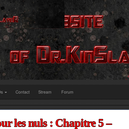
Os
Contact
Stream
Forum
r les nuls : Chapitre 5 –