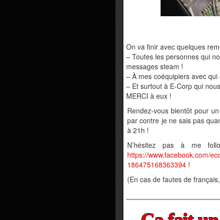
On va finir avec quelques rem
– Toutes les personnes qui nou
messages steam !
– À mes coéquipiers avec qui
– Et surtout à E-Corp qui nous
MERCI à eux !
Rendez-vous bientôt pour un 
par contre je ne sais pas qua
à 21h !
N’hésitez pas à me follo
https://www.facebook.com/ec
186475168363394
!
(En cas de fautes de français
Ça fait un