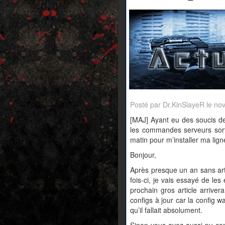
Posté par Dr.KinSlayeR le n
[MAJ] Ayant eu des soucis de
les commandes serveurs sort
matin pour m’installer ma lign
Bonjour,
Après presque un an sans artic
fois-ci, je vais essayé de les
prochain gros article arrive
configs à jour car la config
qu’il fallait absolument.
Sinon vous avez aussi pu con