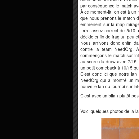
par conséquence le match ave
À ce moment-là, on est à un 
que nous prenons le match de
emmènent sur la map mirage,
terro assez correct de 5/10,
décide enfin de frag un peu e
Nous arrivons donc enfin da
contre la team NeedOrg. A
commençons le match sur inf
au score du draw avec 7/15. 
un petit comeback à 10/15 que
C’est donc ici que notre lan
NeedOrg qui a montré un meil
nouvelle lan ou tournoi sur int
C’est avec un bilan plutôt pos
!
Voici quelques photos de la la