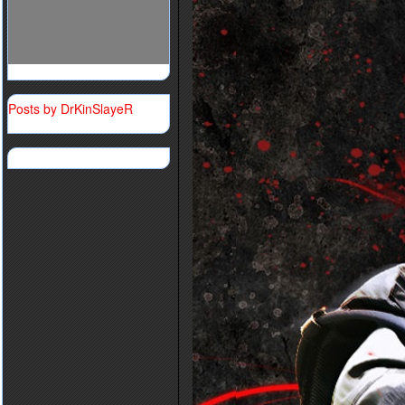
Posts by DrKinSlayeR