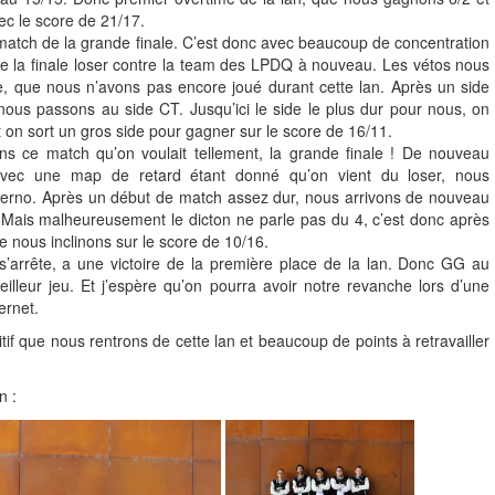
c le score de 21/17.
match de la grande finale. C’est donc avec beaucoup de concentration
 la finale loser contre la team des LPDQ à nouveau. Les vétos nous
 que nous n’avons pas encore joué durant cette lan. Après un side
 nous passons au side CT. Jusqu’ici le side le plus dur pour nous, on
t on sort un gros side pour gagner sur le score de 16/11.
ns ce match qu’on voulait tellement, la grande finale ! De nouveau
vec une map de retard étant donné qu’on vient du loser, nous
erno. Après un début de match assez dur, nous arrivons de nouveau
Mais malheureusement le dicton ne parle pas du 4, c’est donc après
 nous inclinons sur le score de 10/16.
 s’arrête, a une victoire de la première place de la lan. Donc GG au
leur jeu. Et j’espère qu’on pourra avoir notre revanche lors d’une
ernet.
itif que nous rentrons de cette lan et beaucoup de points à retravailler
n :