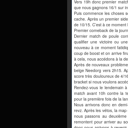
Vers 19h donc premier match 
que nous gagnons 16/1 sur in
Puis commence les choses sé
cache. Après un premier side
de 10/15. C’est à ce moment l
Premier comeback de la journ
Dernier match de poule cont
qualifier une victoire ou un
nouveau à ce moment fatidiqu
coup de boost et on arrive fi
à cela, nous accédons à la deu
Après de nouveaux problèmes
belge Needorg vers 2h15. Ap
score très douloureux de 4/1
bracket si nous voulons accéde
Rendez-vous le lendemain à
match avant 10h contre la t
pour la première fois de la l
Nous arrivons donc en demi-f
revz. Après les vétos, la map 
nous passons au deuxième 
remontent pour arriver au sc
donc nous arrivons à revenir