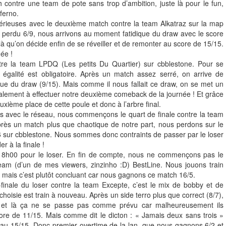
contre une team de pote sans trop d’ambition, juste là pour le fun,
ferno.
rieuses avec le deuxième match contre la team Alkatraz sur la map
 perdu 6/9, nous arrivons au moment fatidique du draw avec le score
à qu’on décide enfin de se réveiller et de remonter au score de 15/15.
ée !
re la team LPDQ (Les petits Du Quartier) sur cbblestone. Pour se
e égalité est obligatoire. Après un match assez serré, on arrive de
e du draw (9/15). Mais comme il nous fallait ce draw, on se met un
nalement à effectuer notre deuxième comeback de la journée ! Et grâce
xième place de cette poule et donc à l’arbre final.
 avec le réseau, nous commençons le quart de finale contre la team
rès un match plus que chaotique de notre part, nous perdons sur le
6 sur cbblestone. Nous sommes donc contraints de passer par le loser
r à la finale !
 8h00 pour le loser. En fin de compte, nous ne commençons pas le
eam (d’un de mes viewers, zinzinho :D) BestLine. Nous jouons train
an mais c’est plutôt concluant car nous gagnons ce match 16/5.
inale du loser contre la team Excepte, c’est le mix de bobby et de
choisie est train à nouveau. Après un side terro plus que correct (8/7),
et là ça ne se passe pas comme prévu car malheureusement ils
ore de 11/15. Mais comme dit le dicton : « Jamais deux sans trois »
 au 15/15. Donc premier overtime de la lan, que nous gagnons 6/2 et