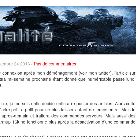
ovembre 24 2016 -
Pas de commentaires
 connexion après mon déménagement (voir mon twitter), l’article sur
ira mi-semaine prochaine étant donné que numéricable passe lundi
e.
le, je me suis enfin décidé enfin à re-poster des articles. Alors cette
 écrire petit à petit pour ne plus laisser autant de temps entre. Mais le
ra après-demain et traitera des commandes serveurs. Mais aussi des
 warmup 16k ne fonctionne plus après la désactivation d’une commande
stater que j’ai changé le thème de mon site pour passer sur un truc