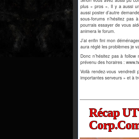
plus « pros ». Il y a aussi 
aussi poster d’autre demande
sous-forums n’hésitez pas à 
pourrais essayer de vous aid
animera le forum.
J’ai enfin fini mon déménage
aura réglé les problèmes je va
Donc n’hésitez pas à follow 
prévenu des horaires : www.t
Voilà rendez-vous vendredi 
importantes serveurs » et à trè
Récap UTT
Corp.Com