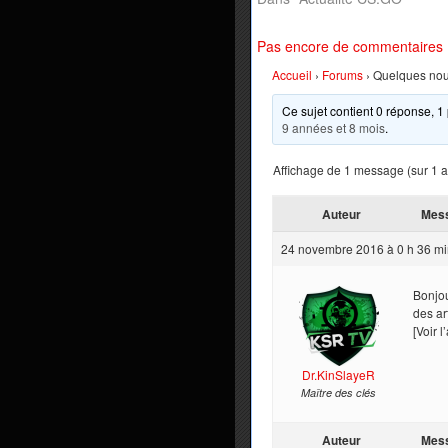
Pas encore de commentaires
Accueil
›
Forums
›
Quelques nouv
Ce sujet contient 0 réponse, 1 
9 années et 8 mois
.
Affichage de 1 message (sur 1 au
Auteur
Mes
24 novembre 2016 à 0 h 36 m
Bonjou
des art
[Voir l
Dr.KinSlayeR
Maître des clés
Auteur
Mes