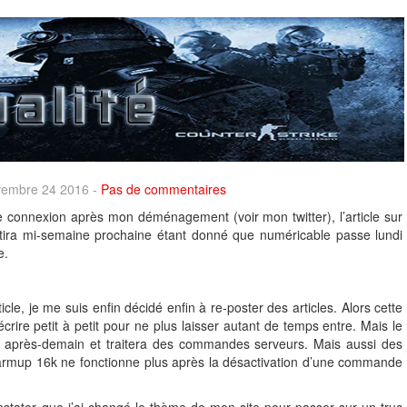
ovembre 24 2016 -
Pas de commentaires
 connexion après mon déménagement (voir mon twitter), l’article sur
ira mi-semaine prochaine étant donné que numéricable passe lundi
e.
le, je me suis enfin décidé enfin à re-poster des articles. Alors cette
 écrire petit à petit pour ne plus laisser autant de temps entre. Mais le
ra après-demain et traitera des commandes serveurs. Mais aussi des
 warmup 16k ne fonctionne plus après la désactivation d’une commande
stater que j’ai changé le thème de mon site pour passer sur un truc