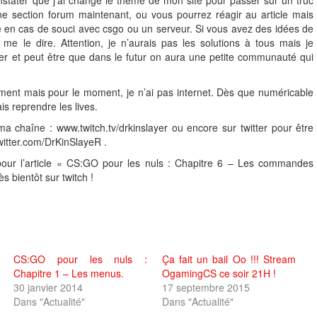
une section forum maintenant, ou vous pourrez réagir au article mais
 en cas de souci avec csgo ou un serveur. Si vous avez des idées de
me le dire. Attention, je n’aurais pas les solutions à tous mais je
er et peut être que dans le futur on aura une petite communauté qui
ment mais pour le moment, je n’ai pas internet. Dès que numéricable
is reprendre les lives.
ma chaîne : www.twitch.tv/drkinslayer ou encore sur twitter pour être
witter.com/DrKinSlayeR .
pour l’article « CS:GO pour les nuls : Chapitre 6 – Les commandes
s bientôt sur twitch !
CS:GO pour les nuls :
Ça fait un bail Oo !!! Stream
Chapitre 1 – Les menus.
OgamingCS ce soir 21H !
30 janvier 2014
17 septembre 2015
Dans "Actualité"
Dans "Actualité"