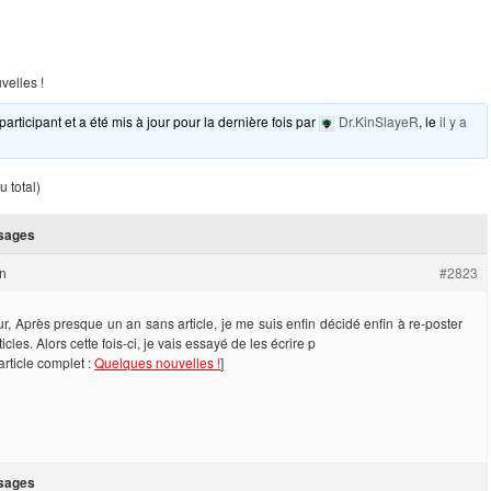
elles !
participant et a été mis à jour pour la dernière fois par
Dr.KinSlayeR
, le
il y a
 total)
sages
in
#2823
r, Après presque un an sans article, je me suis enfin décidé enfin à re-poster
icles. Alors cette fois-ci, je vais essayé de les écrire p
’article complet :
Quelques nouvelles !
]
sages