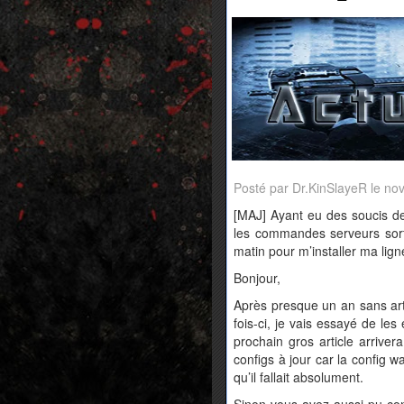
Posté par Dr.KinSlayeR le n
[MAJ] Ayant eu des soucis de
les commandes serveurs sort
matin pour m’installer ma lign
Bonjour,
Après presque un an sans artic
fois-ci, je vais essayé de les
prochain gros article arrive
configs à jour car la config
qu’il fallait absolument.
Sinon vous avez aussi pu con