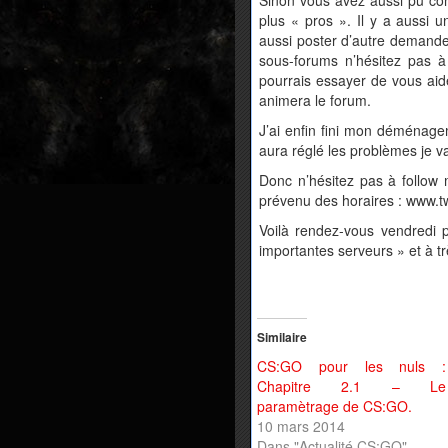
plus « pros ». Il y a aussi 
aussi poster d’autre demande
sous-forums n’hésitez pas à 
pourrais essayer de vous aid
animera le forum.
J’ai enfin fini mon déménage
aura réglé les problèmes je va
Donc n’hésitez pas à follow 
prévenu des horaires : www.t
Voilà rendez-vous vendredi 
importantes serveurs » et à trè
Similaire
CS:GO pour les nuls :
Chapitre 2.1 – Le
paramètrage de CS:GO.
10 mars 2014
Dans "Actualité CS:GO"