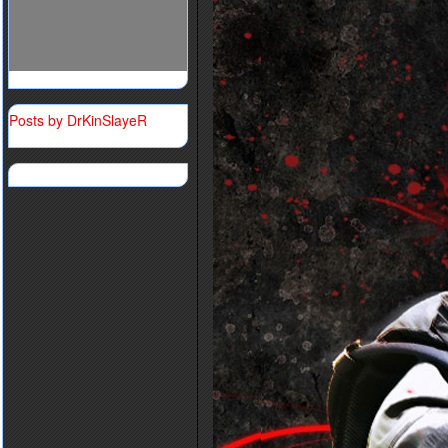
Posts by DrKinSlayeR