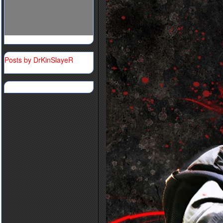
Posts by DrKinSlayeR