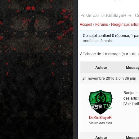
Posté par Dr.KinSlayeR le -
C
Accueil
›
Forums
›
Réagir aux artic
Ce sujet contient 0 réponse, 1 par
années et 8 mois
.
Affichage de 1 message (sur 1 au t
Auteur
Messa
24 novembre 2016 à 0 h 36 min
Bonjour,
des articl
[Voir l’ar
Dr.KinSlayeR
Maître des clés
Auteur
Messa