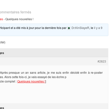
sur
ommentaires fermés
Quelques
les
›
Quelques nouvelles !
nouvelles
!
ticipant et a été mis à jour pour la dernière fois par
Dr.KinSlayeR
, le
il y a 9
otal)
ges
#2823
 Après presque un an sans article, je me suis enfin décidé enfin à re-poster
es. Alors cette fois-ci, je vais essayé de les écrire p
ticle complet :
Quelques nouvelles !
]
ges