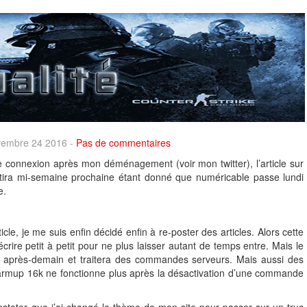
ovembre 24 2016 -
Pas de commentaires
 connexion après mon déménagement (voir mon twitter), l’article sur
ira mi-semaine prochaine étant donné que numéricable passe lundi
e.
le, je me suis enfin décidé enfin à re-poster des articles. Alors cette
 écrire petit à petit pour ne plus laisser autant de temps entre. Mais le
ra après-demain et traitera des commandes serveurs. Mais aussi des
 warmup 16k ne fonctionne plus après la désactivation d’une commande
stater que j’ai changé le thème de mon site pour passer sur un truc