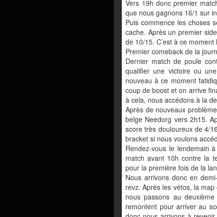
Vers 19h donc premier match 
que nous gagnons 16/1 sur in
Puis commence les choses sé
cache. Après un premier side
de 10/15. C’est à ce moment l
Premier comeback de la journ
Dernier match de poule cont
qualifier une victoire ou un
nouveau à ce moment fatidiqu
coup de boost et on arrive fi
à cela, nous accédons à la deu
Après de nouveaux problèmes
belge Needorg vers 2h15. Ap
score très douloureux de 4/1
bracket si nous voulons accéde
Rendez-vous le lendemain à
match avant 10h contre la t
pour la première fois de la l
Nous arrivons donc en demi-f
revz. Après les vétos, la map 
nous passons au deuxième 
remontent pour arriver au sc
donc nous arrivons à revenir