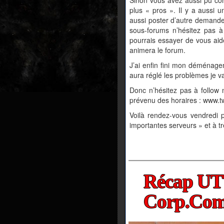
plus « pros ». Il y a aussi 
aussi poster d’autre demande
sous-forums n’hésitez pas à 
pourrais essayer de vous aid
animera le forum.
J’ai enfin fini mon déménage
aura réglé les problèmes je va
Donc n’hésitez pas à follow 
prévenu des horaires : www.t
Voilà rendez-vous vendredi 
importantes serveurs » et à trè
Récap UTT
Corp.Com