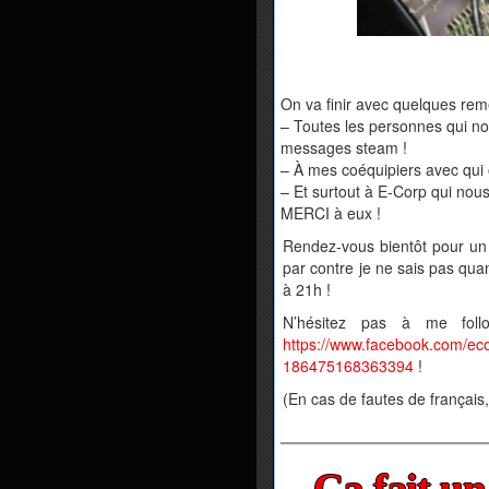
On va finir avec quelques rem
– Toutes les personnes qui nou
messages steam !
– À mes coéquipiers avec qui
– Et surtout à E-Corp qui nous
MERCI à eux !
Rendez-vous bientôt pour un 
par contre je ne sais pas qua
à 21h !
N’hésitez pas à me follo
https://www.facebook.com/ec
186475168363394
!
(En cas de fautes de français
Ça fait un