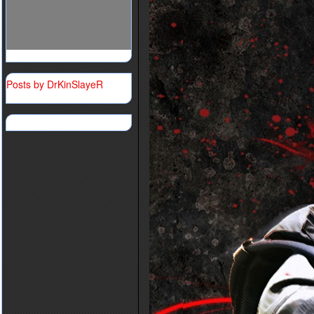
Posts by DrKinSlayeR