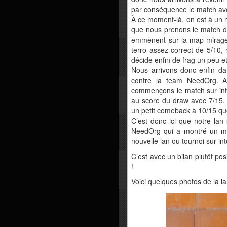
par conséquence le match ave
À ce moment-là, on est à un 
que nous prenons le match de
emmènent sur la map mirage,
terro assez correct de 5/10,
décide enfin de frag un peu e
Nous arrivons donc enfin da
contre la team NeedOrg. A
commençons le match sur inf
au score du draw avec 7/15. 
un petit comeback à 10/15 que
C’est donc ici que notre lan
NeedOrg qui a montré un meil
nouvelle lan ou tournoi sur int
C’est avec un bilan plutôt pos
!
Voici quelques photos de la la