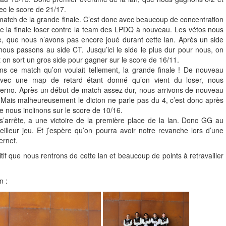
c le score de 21/17.
match de la grande finale. C’est donc avec beaucoup de concentration
 la finale loser contre la team des LPDQ à nouveau. Les vétos nous
 que nous n’avons pas encore joué durant cette lan. Après un side
 nous passons au side CT. Jusqu’ici le side le plus dur pour nous, on
t on sort un gros side pour gagner sur le score de 16/11.
ns ce match qu’on voulait tellement, la grande finale ! De nouveau
vec une map de retard étant donné qu’on vient du loser, nous
erno. Après un début de match assez dur, nous arrivons de nouveau
Mais malheureusement le dicton ne parle pas du 4, c’est donc après
 nous inclinons sur le score de 10/16.
 s’arrête, a une victoire de la première place de la lan. Donc GG au
leur jeu. Et j’espère qu’on pourra avoir notre revanche lors d’une
ernet.
itif que nous rentrons de cette lan et beaucoup de points à retravailler
n :