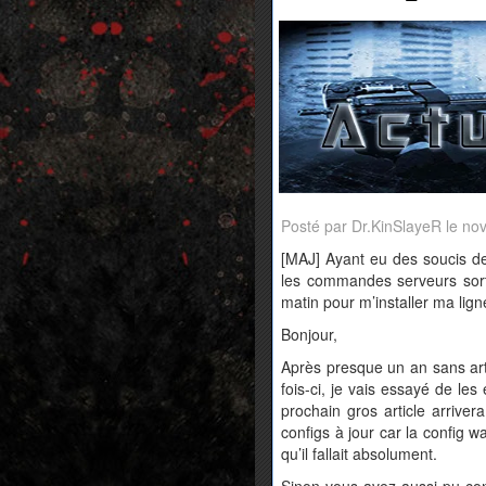
Posté par Dr.KinSlayeR le n
[MAJ] Ayant eu des soucis de
les commandes serveurs sort
matin pour m’installer ma lign
Bonjour,
Après presque un an sans artic
fois-ci, je vais essayé de les
prochain gros article arrive
configs à jour car la config
qu’il fallait absolument.
Sinon vous avez aussi pu con