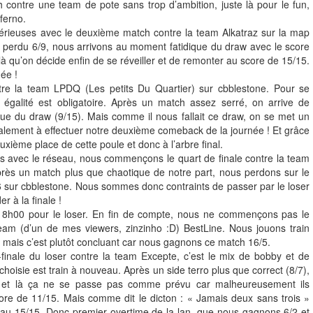
contre une team de pote sans trop d’ambition, juste là pour le fun,
ferno.
rieuses avec le deuxième match contre la team Alkatraz sur la map
 perdu 6/9, nous arrivons au moment fatidique du draw avec le score
à qu’on décide enfin de se réveiller et de remonter au score de 15/15.
ée !
re la team LPDQ (Les petits Du Quartier) sur cbblestone. Pour se
e égalité est obligatoire. Après un match assez serré, on arrive de
e du draw (9/15). Mais comme il nous fallait ce draw, on se met un
nalement à effectuer notre deuxième comeback de la journée ! Et grâce
xième place de cette poule et donc à l’arbre final.
 avec le réseau, nous commençons le quart de finale contre la team
rès un match plus que chaotique de notre part, nous perdons sur le
6 sur cbblestone. Nous sommes donc contraints de passer par le loser
r à la finale !
 8h00 pour le loser. En fin de compte, nous ne commençons pas le
eam (d’un de mes viewers, zinzinho :D) BestLine. Nous jouons train
an mais c’est plutôt concluant car nous gagnons ce match 16/5.
inale du loser contre la team Excepte, c’est le mix de bobby et de
choisie est train à nouveau. Après un side terro plus que correct (8/7),
et là ça ne se passe pas comme prévu car malheureusement ils
ore de 11/15. Mais comme dit le dicton : « Jamais deux sans trois »
 au 15/15. Donc premier overtime de la lan, que nous gagnons 6/2 et